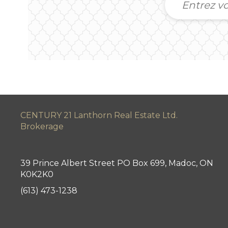
CENTURY 21 Lanthorn Real Estate Ltd.
Brokerage
39 Prince Albert Street PO Box 699, Madoc, ON
K0K2K0
(613) 473-1238