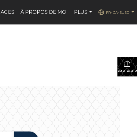
NAGES
À PROPOS DE MOI
PLUS
FR-CA-$USD
...
...
PARTAGER