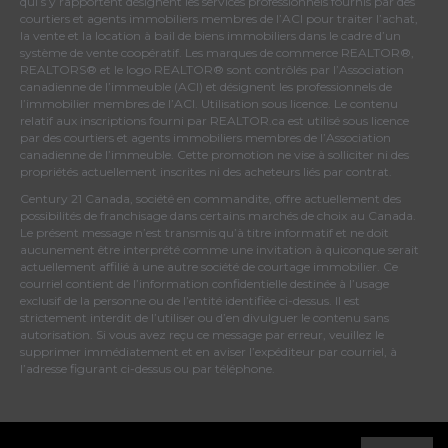
qui s’y rapportent désignent les services professionnels fournis par des
courtiers et agents immobiliers membres de
l’ACI
pour traiter l’achat,
la vente et la location à bail de biens immobiliers dans le cadre d’un
système de vente coopératif. Les marques de commerce REALTOR®,
REALTORS® et le logo REALTOR® sont contrôlés par
l’Association
canadienne de l’immeuble (ACI)
et désignent les professionnels de
l’immobilier membres de l’ACI. Utilisation sous licence. Le contenu
relatif aux inscriptions fourni par REALTOR.ca est utilisé sous licence
par des courtiers et agents immobiliers membres de
l’Association
canadienne de l’immeuble
. Cette promotion ne vise à solliciter ni des
propriétés actuellement inscrites ni des acheteurs liés par contrat.
Century 21 Canada, société en commandite, offre actuellement des
possibilités de franchisage dans certains marchés de choix au Canada.
Le présent message n’est transmis qu’à titre informatif et ne doit
aucunement être interprété comme une invitation à quiconque serait
actuellement affilié à une autre société de courtage immobilier. Ce
courriel contient de l’information confidentielle destinée à l’usage
exclusif de la personne ou de l’entité identifiée ci-dessus. Il est
strictement interdit de l’utiliser ou d’en divulguer le contenu sans
autorisation. Si vous avez reçu ce message par erreur, veuillez le
supprimer immédiatement et en aviser l’expéditeur par courriel, à
l’adresse figurant ci-dessus ou par téléphone.
© 2026 MoxiWorks