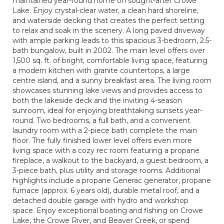
maintained year-round home on sought-after Crowe
Lake. Enjoy crystal-clear water, a clean hard shoreline,
and waterside decking that creates the perfect setting
to relax and soak in the scenery. A long paved driveway
with ample parking leads to this spacious 3-bedroom, 2.5-
bath bungalow, built in 2002. The main level offers over
1,500 sq. ft. of bright, comfortable living space, featuring
a modern kitchen with granite countertops, a large
centre island, and a sunny breakfast area. The living room
showcases stunning lake views and provides access to
both the lakeside deck and the inviting 4-season
sunroom, ideal for enjoying breathtaking sunsets year-
round. Two bedrooms, a full bath, and a convenient
laundry room with a 2-piece bath complete the main
floor. The fully finished lower level offers even more
living space with a cozy rec room featuring a propane
fireplace, a walkout to the backyard, a guest bedroom, a
3-piece bath, plus utility and storage rooms. Additional
highlights include a propane Generac generator, propane
furnace (approx. 6 years old), durable metal roof, and a
detached double garage with hydro and workshop
space. Enjoy exceptional boating and fishing on Crowe
Lake, the Crowe River, and Beaver Creek, or spend