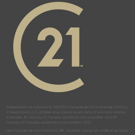
Canada's
Canada's
Canada's
Twitter
facebook
Instagram
YouTube
page
page
page
page
Indépendant et autonome. MD/MC marques de commerce de Century
21 Real Estate LLC utilisées sous licence ou en vertu d’une sous-licence
autorisée. © Century 21 Canada, société en commandite, 2021 ©
Century 21 Canada, société en commandite, 2021
Les marques de commerce MLS®, Multiple Listing Service® et les logos