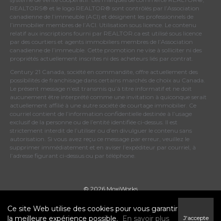
REALTORS® et le logo REALTOR® sont contrôlés par
l’Association
canadienne de l’immeuble (ACI)
et désignent les professionnels de
l’immobilier membres de l’ACI. Utilisation sous licence. Le contenu
relatif aux inscriptions fourni par REALTOR.ca est utilisé sous licence
par des courtiers et agents immobiliers membres de
l’Association
canadienne de l’immeuble
. Cette promotion ne vise à solliciter ni des
propriétés actuellement inscrites ni des acheteurs liés par contrat.
Century 21 Canada, société en commandite, offre actuellement des
possibilités de franchisage dans certains marchés de choix au Canada.
Le présent message n’est transmis qu’à titre informatif et ne doit
aucunement être interprété comme une invitation à quiconque serait
actuellement affilié à une autre société de courtage immobilier. Ce
courriel contient de l’information confidentielle destinée à l’usage
exclusif de la personne ou de l’entité identifiée ci-dessus. Il est
strictement interdit de l’utiliser ou d’en divulguer le contenu sans
autorisation. Si vous avez reçu ce message par erreur, veuillez le
supprimer immédiatement et en aviser l’expéditeur par courriel, à
l’adresse figurant ci-dessus ou par téléphone.
© 2026 MoxiWorks
Ce site Web utilise des cookies pour vous garantir
la meilleure expérience possible.
En savoir plus
J'accepte