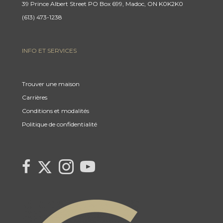
39 Prince Albert Street PO Box 699, Madoc, ON K0K2K0
(613) 473-1238
INFO ET SERVICES
Trouver une maison
Carrières
Conditions et modalités
Politique de confidentialité
Link
link
Link
link
to
to
to
to
Century
Century
Century
Century
21
21
21
21
Canada's
Canada's
Canada's
Canada's
Twitter
facebook
Instagram
YouTube
page
page
page
page