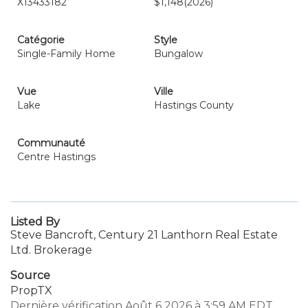
X13433182
$1,148
(2026)
Catégorie
Style
Single-Family Home
Bungalow
Vue
Ville
Lake
Hastings County
Communauté
Centre Hastings
Listed By
Steve Bancroft, Century 21 Lanthorn Real Estate
Ltd. Brokerage
Source
PropTX
Dernière vérification Août 6 2026 à 3:59 AM EDT