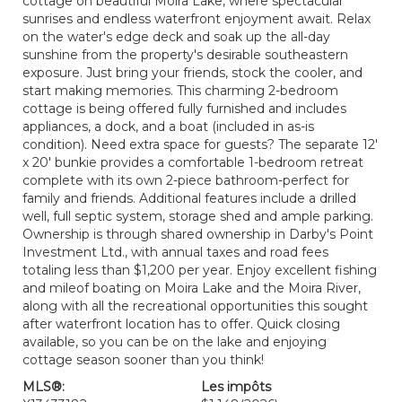
cottage on beautiful Moira Lake, where spectacular
sunrises and endless waterfront enjoyment await. Relax
on the water's edge deck and soak up the all-day
sunshine from the property's desirable southeastern
exposure. Just bring your friends, stock the cooler, and
start making memories. This charming 2-bedroom
cottage is being offered fully furnished and includes
appliances, a dock, and a boat (included in as-is
condition). Need extra space for guests? The separate 12'
x 20' bunkie provides a comfortable 1-bedroom retreat
complete with its own 2-piece bathroom-perfect for
family and friends. Additional features include a drilled
well, full septic system, storage shed and ample parking.
Ownership is through shared ownership in Darby's Point
Investment Ltd., with annual taxes and road fees
totaling less than $1,200 per year. Enjoy excellent fishing
and mileof boating on Moira Lake and the Moira River,
along with all the recreational opportunities this sought
after waterfront location has to offer. Quick closing
available, so you can be on the lake and enjoying
cottage season sooner than you think!
MLS®:
Les impôts